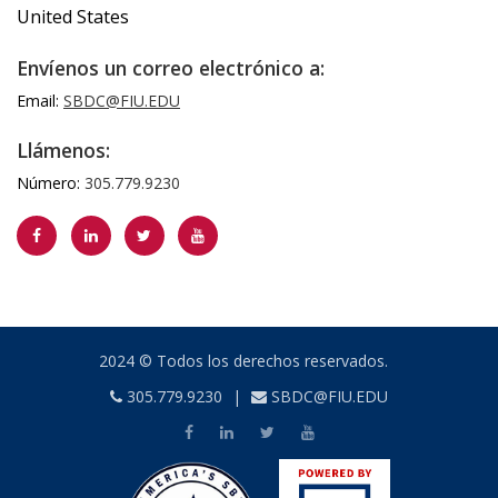
United States
Envíenos un correo electrónico a:
Email:
SBDC@FIU.EDU
Llámenos:
Número:
305.779.9230
2024 © Todos los derechos reservados.
305.779.9230
|
SBDC@FIU.EDU